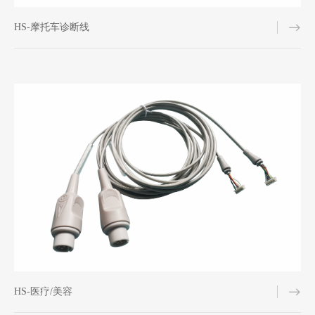
HS-摩托车诊断线
HS-医疗/美容