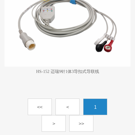
HS-152 迈瑞9针1体3导扣式导联线
<<
<
1
>
>>